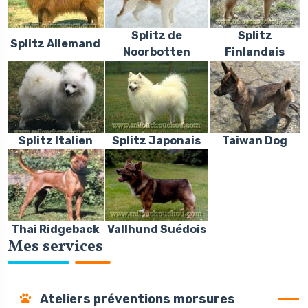
Splitz de
Splitz
Splitz Allemand
Noorbotten
Finlandais
Splitz Italien
Splitz Japonais
Taiwan Dog
Thai Ridgeback
Vallhund Suédois
Mes services
Ateliers préventions morsures