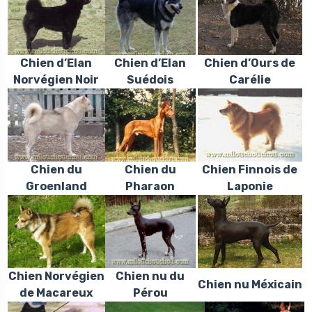
Chien d’Elan
Chien d’Elan
Chien d’Ours de
Norvégien
Noir
Suédois
Carélie
Chien du
Chien du
Chien Finnois de
Groenland
Pharaon
Laponie
Chien Norvégien
Chien nu du
Chien nu Méxicain
de Macareux
Pérou