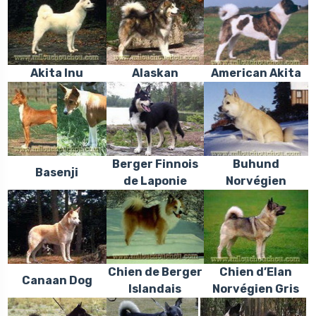
Akita Inu
Alaskan
American Akita
Berger Finnois
Buhund
Basenji
de Laponie
Norvégien
Chien de Berger
Chien d’Elan
Canaan Dog
Islandais
Norvégien Gris