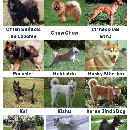
Chien Suédois
Cirneco Dell
Chow Chow
de Laponie
Etna
Eurasier
Hokkaido
Husky Sibérien
Kai
Kishu
Korea Jindo Dog