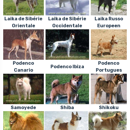
Laika de Sibérie
Laika de Sibérie
Laika Russo
Orientale
Occidentale
Europeen
Podenco
Podenco
Podenco Ibiza
Canario
Portugues
Samoyede
Shiba
Shikoku