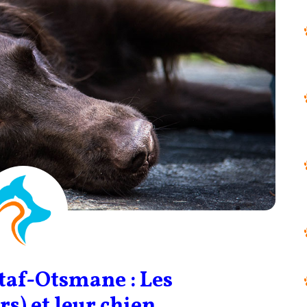
taf-Otsmane : Les
s) et leur chien