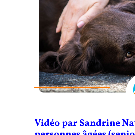
Vidéo par Sandrine Na
personnes âgées (senior