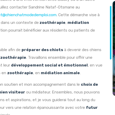
euillez contacter Sandrine Nataf-Otsmane au
ct@chienchatmodedemploi.com
. Cette démarche vise à
en dans un contexte de
zoothérapie
,
médiation
ion pourrait bénéficier aux résidents ou patients de
sible afin de
préparer des chiots
à devenir des chiens
n
zoothérapie
. Travaillons ensemble pour offrir une
nt leur
développement social et émotionnel
, en vue
s en
zoothérapie
, en
médiation animale
.
mon soutien et mon accompagnement dans le
choix de
hien visiteur
ou médiateur. Ensembles, nous pouvons
 et aspirations, et je vous guiderai tout au long du
eur vers une relation épanouissante avec votre
futur